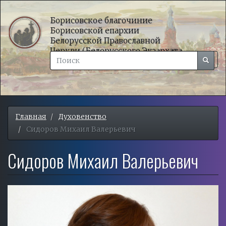
Перейти
к
Борисовское благочиние
Борисовской епархии
основному
Белорусской Православной
содержанию
Церкви (Белорусского Экзархата
Поиск
Московского Патриархата)
Поиск
Togg
Поиск
navig
Главная
Духовенство
Сидоров Михаил Валерьевич
Сидоров Михаил Валерьевич
Фото