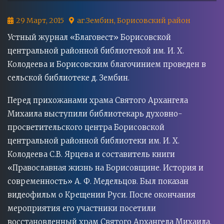
Дата
Место
29 Март, 2015
аг.Зембин, Борисовский район
события
Устный журнал «Благовест» Борисовской
центральной районной библиотекой им. И. Х.
Колодеева и Борисовским благочинием проведен в
сельской библиотеке д. Зембин.
Перед прихожанами храма Святого Архангела
Михаила выступили библиотекарь духовно-
просветительского центра Борисовской
центральной районной библиотеки им. И. Х.
Колодеева С.В. Ярцева и составитель книги
«Православная жизнь на Борисовщине. История и
современность» А. Ф. Медельцов. Был показан
видеофильм о Крещении Руси. После окончания
мероприятия его участники посетили
восстановленный храм Святого Архангела Михаила.