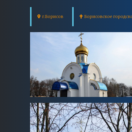
Место
г.Борисов
Борисовское городск
Фото
Image
Image