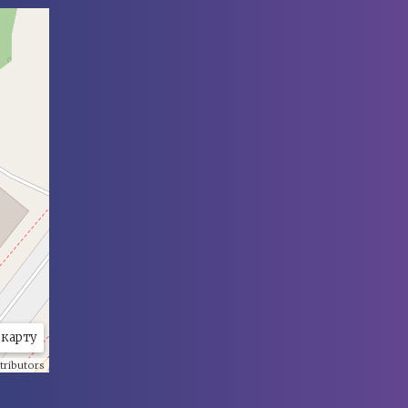
 карту
ributors