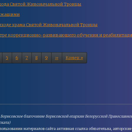
ихода Святой Живоначальной Троицы
служащими
риходе храма Святой Живоначальной Троицы
нтре коррекционно-развивающего обучения и реабилитац
age
Page
5
Page
6
Page
7
Page
8
Page
9
Следующая
››
Последняя
Конец »
страница
страница
 Борисовское благочиние Борисовской епархии Белорусской Православной
рхата)
пользовании материалов сайта активная cсылка обязательна, авторски