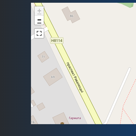
Карта
+
−