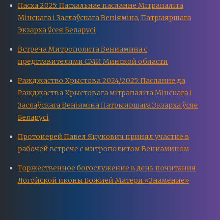
Пасха 2025: Пасхальнае пасланне Мітрапаліта
Мінскага і Заслаўскага Веніяміна, Патрыяршага
Экзарха ўсея Беларусі
Встреча Митрополита Вениамина с
представителями СМИ Минской области
Ражджаство Хрыстова 2024/2025: Пасланне да
Ражджаства Хрыстовага мітрапаліта Мінскага і
Заслаўскага Веніяміна Патрыяршага Экзарха ўсяе
Беларусі
Протоиерей Павел Яцукович принял участие в
рабочей встрече с митрополитом Вениамином
Торжественное богослужение в день почитания
Логойской иконы Божией Матери «Знамение»