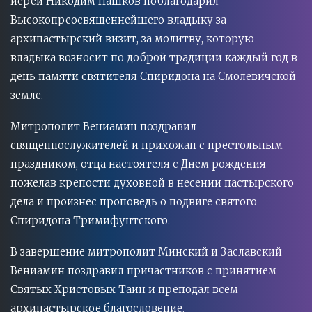
иерей Никодим Пашков поблагодарил
Высокопреосвященнейшего владыку за
архипастырский визит, за молитву, которую
владыка возносит по доброй традиции каждый год в
день памяти святителя Спиридона на Смолевичской
земле.
Митрополит Вениамин поздравил
священнослужителей и прихожан с престольным
праздником, отца настоятеля с Днем рождения
пожелав крепости духовной в несении пастырского
дела и произнес проповедь о подвиге святого
Спиридона Тримифунтского.
В завершение митрополит Минский и Заславский
Вениамин поздравил причастников с принятием
Святых Христовых Таин и преподал всем
архипастырское благословение.