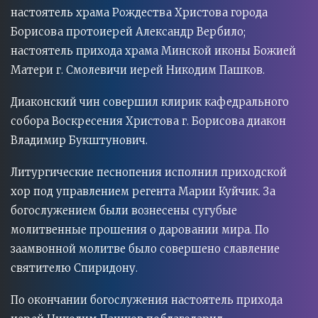
настоятель храма Рождества Христова города
Борисова протоиерей Александр Вербило;
настоятель прихода храма Минской иконы Божией
Матери г. Смолевичи иерей Никодим Пашков.
Диаконский чин совершил клирик кафедрального
собора Воскресения Христова г. Борисова диакон
Владимир Букштунович.
Литургические песнопения исполнил приходской
хор под управлением регента Марии Куйчик. За
богослужением были вознесены сугубые
молитвенные прошения о даровании мира. По
заамвонной молитве было совершено славление
святителю Спиридону.
По окончании богослужения настоятель прихода