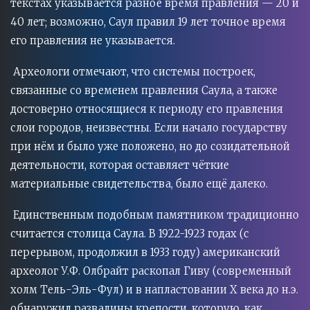
текстах указывается разное время правления — 20 и
40 лет; возможно, Саул правил 19 лет точное время
его правления не указывается.
Археологи отмечают, что системы построек,
связанные со временем правления Саула, а также
достоверно относящиеся к периоду его правления
слои городов, неизвестны. Если начало государству
при нём и было уже положено, но до созидательной
деятельности, которая оставляет чёткие
материальные свидетельства, было ещё далеко.
Единственным подобным памятником традиционно
считается столица Саула. В 1922-1923 годах (с
перерывом, продолжил в 1933 году) американский
археолог У.Ф. Олбрайт раскопал Гиву (современный
холм Тель-Эль-Фул) и в напластовании Х века до н.э.
обнаружил развалины крепости, которую, как