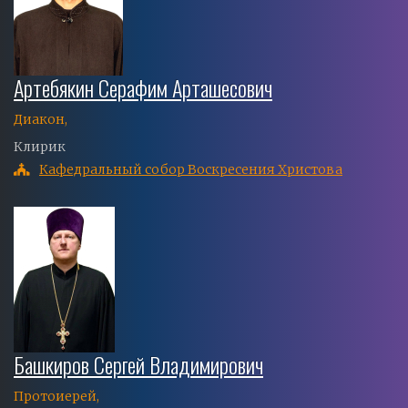
Артебякин Серафим Арташесович
Диакон,
Клирик
Кафедральный собор Воскресения Христова
Башкиров Сергей Владимирович
Протоиерей,