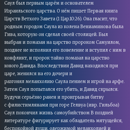
Саул был первым царём и основателем
Израильского царства. О нём пишет Первая книга
Царств Ветхого Завета (1 Цар.10:26). Она гласит, что
родным городом Саула из колена Вениаминова была
Гива, которую он сделал своей столицей. Был
выбран и помазан на царство пророком Самуилом,
позднее не исполнил его повеление и вступил с ним в
конфликт, и пророк тайно помазал на царство
юного Давида. Впоследствии Давид находился при
царе, женился на его дочери и
разгонял меланхолию Саула пением и игрой на арфе.
Затем Саул попытался его убить, и Давид скрылся.
Будучи серьёзно ранен и проигрывая битву
с филистимлянами при горе Гелвуа (ивр. Гильбоа)
Саул покончил жизнь самоубийством В поздней
литературе фигурирует как обладатель мятущейся,
беспокойной души, одержимой меланхолией и