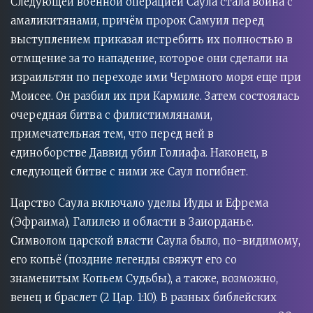
Следующей военной операцией Саула стала война с
амаликитянами, причём пророк Самуил перед
выступлением приказал истребить их полностью в
отмщение за то нападение, которое они сделали на
израильтян по переходе ими Чермного моря еще при
Моисее. Он разбил их при Кармиле. Затем состоялась
очередная битва с филистимлянами,
примечательная тем, что перед ней в
единоборстве Даввид убил Голиафа. Наконец, в
следующей битве с ними же Саул погибнет.
Царство Саула включало уделы Иуды и Ефрема
(Эфраима), Галилею и области в Заиорданье.
Символом царской власти Саула было, по-видимому,
его копьё (поздние легенды свяжут его со
знаменитым Копьем Судьбы), а также, возможно,
венец и браслет (2 Цар. 1:10). В разных библейских