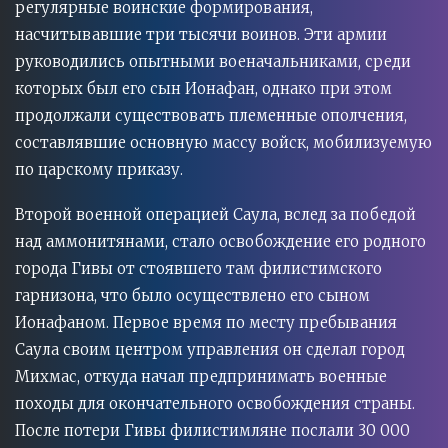
регулярные воинские формирования,
насчитывавшие три тысячи воинов. Эти армии
руководились опытными военачальниками, среди
которых был его сын Ионафан, однако при этом
продолжали существовать племенные ополчения,
составлявшие основную массу войск, мобилизуемую
по царскому приказу.
Второй военной операцией Саула, вслед за победой
над аммонитянами, стало освобождение его родного
города Гивы от стоявшего там филистимского
гарнизона, что было осуществлено его сыном
Ионафаном. Первое время по месту пребывания
Саула своим центром управления он сделал город
Михмас, откуда начал предпринимать военные
походы для окончательного освобождения страны.
После потери Гивы филистимляне послали 30 000