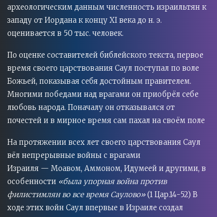
археологическим данным численность израильтян к
западу от Иордана к концу XI века до н. э.
оценивается в 50 тыс. человек.
По оценке составителей библейского текста, первое
время своего царствования Саул поступал по воле
Божьей, показывая себя достойным правителем.
Многими победами над врагами он приобрёл себе
любовь народа. Поначалу он отказывался от
почестей и в мирное время сам пахал на своём поле
На протяжении всех лет своего царствования Саул
вёл непрерывные войны с врагами
Израиля — Моавом, Аммоном, Идумеей и другими, в
особенности
«была упорная война против
филистимлян во все время Саулово»
(1 Цар.14-52) В
ходе этих войн Саул впервые в Израиле создал