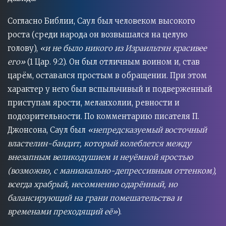
Согласно Библии, Саул был человеком высокого
роста (среди народа он возвышался на целую
голову),
«и не было никого из Израильтян красивее
его»
(1 Цар. 9:2). Он был отличным воином и, став
царём, оставался простым в обращении. При этом
характер у него был вспыльчивый и подверженный
приступам ярости, меланхолии, ревности и
подозрительности. По комментарию писателя П.
Джонсона, Саул был
«непредсказуемый восточный
властелин-бандит, который колеблется между
внезапным великодушием и неуёмной яростью
(возможно, с маниакально-депрессивным оттенком),
всегда храбрый, несомненно одарённый, но
балансирующий на грани помешательства и
временами преходящий её»
).