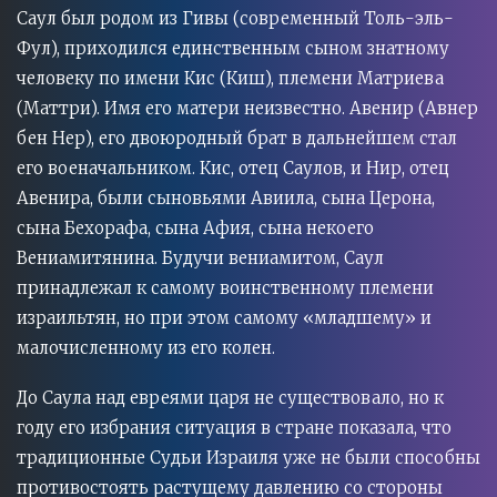
Саул был родом из Гивы (современный Толь-эль-
Фул), приходился единственным сыном знатному
человеку по имени Кис (Киш), племени Матриева
(Маттри). Имя его матери неизвестно. Авенир (Авнер
бен Нер), его двоюродный брат в дальнейшем стал
его военачальником. Кис, отец Саулов, и Нир, отец
Авенира, были сыновьями Авиила, сына Церона,
сына Бехорафа, сына Афия, сына некоего
Вениамитянина. Будучи вениамитом, Саул
принадлежал к самому воинственному племени
израильтян, но при этом самому «младшему» и
малочисленному из его колен.
До Саула над евреями царя не существовало, но к
году его избрания ситуация в стране показала, что
традиционные Судьи Израиля уже не были способны
противостоять растущему давлению со стороны