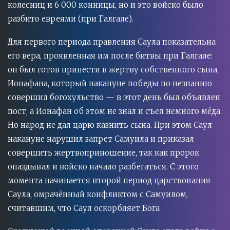
колесниц и 6 000 конницы, но и это войско было
разбито евреями (при Галгале).
Для первого периода правления Саула показательна
его вера, проявленная им после битвы при Галгале:
он был готов принести в жертву собственного сына,
Ионафана, который накануне победы по незнанию
совершил богохульство — в этот день был объявлен
пост, а Ионафан об этом не знал и съел немного мёда.
Но народ не дал царю казнить сына. При этом Саул
накануне нарушил запрет Самуила и приказал
совершить жертвоприношение, так как пророк
опаздывал и войско начало разбегаться. С этого
момента начинается второй период царствования
Саула, омрачённый конфликтом с Самуилом,
считавшим, что Саул оскорбляет Бога