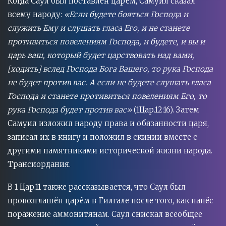
Когда Саул был поставлен царём, Самуил сказал
всему народу:
«Если будете бояться Господа и
служить Ему и слушать гласа Его, и не станете
противиться повелениям Господа, и будете, и вы и
царь ваш, который будет царствовать над вами,
[ходить] вслед Господа Бога Вашего, то рука Господа
не будет против вас. А если не будете слушать гласа
Господа и станете противиться повелениям Его, то
рука Господа будет против вас»
(1Цар.12:16). Затем
Самуил изложил народу права и обязанности царя,
записал их в книгу и положил в скинии вместе с
другими памятниками исторической жизни народа.
Трансиордания.
В 1 Цар.11 также рассказывается, что Саул был
провозглашён царём в Гилгале после того, как нанёс
поражение аммонитянам. Саул снискал всеобщее