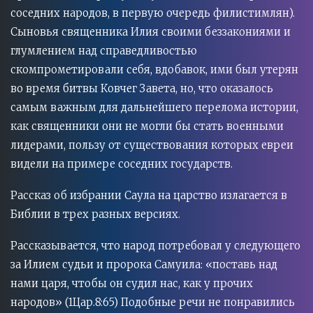
соседних народов, в первую очередь филистимлян).
Сыновья священника Илия своими беззакониями и
глумлением над справедливостью
скомпрометировали себя, вдобавок, ими был утерян
во время битвы Ковчег Завета, но, что оказалось
самым важным для дальнейшего перелома истории,
как священники они не могли бы стать военными
лидерами, пользу от существования которых евреи
видели на примере соседних государств.
Рассказ об избрании Саула на царство излагается в
Библии в трех разных версиях.
Рассказывается, что народ потребовал у следующего
за Илием судьи и пророка Самуила: «поставь над
нами царя, чтобы он судил нас, как у прочих
народов» (1Цар.8:65) Подобные речи не понравились