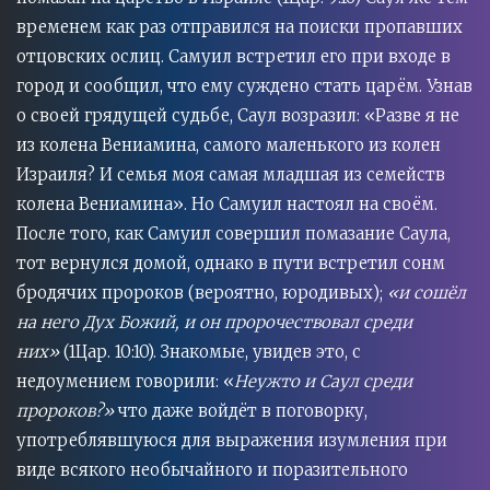
временем как раз отправился на поиски пропавших
отцовских ослиц. Самуил встретил его при входе в
город и сообщил, что ему суждено стать царём. Узнав
о своей грядущей судьбе, Саул возразил: «Разве я не
из колена Вениамина, самого маленького из колен
Израиля? И семья моя самая младшая из семейств
колена Вениамина». Но Самуил настоял на своём.
После того, как Самуил совершил помазание Саула,
тот вернулся домой, однако в пути встретил сонм
бродячих пророков (вероятно, юродивых);
«и сошёл
на него Дух Божий, и он пророчествовал среди
них»
(1Цар. 10:10). Знакомые, увидев это, с
недоумением говорили: «
Неужто и Саул среди
пророков?»
что даже войдёт в поговорку,
употреблявшуюся для выражения изумления при
виде всякого необычайного и поразительного