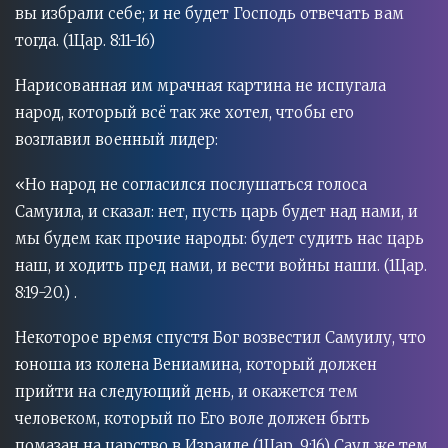
вы избрали себе; и не будет Господь отвечать вам
тогда. (1Цар. 8:11-16)
Нарисованная им мрачная картина не испугала
народ, который всё так же хотел, чтобы его
возглавил военный лидер:
«Но народ не согласился послушаться голоса
Самуила, и сказал: нет, пусть царь будет над нами, и
мы будем как прочие народы: будет судить нас царь
наш, и ходить пред нами, и вести войны наши. (1Цар.
8:19-20.) .
Некоторое время спустя Бог возвестил Самуилу, что
юноша из колена Вениамина, который должен
прийти на следующий день, и окажется тем
человеком, который по Его воле должен быть
помазан на царство в Израиле (1Цар. 9:16) Саул же тем