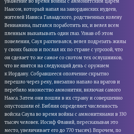
уважение во время войны с аммонитским царём
Наасом, который напал на заиорданских иудеев,
жителей Иависа Галаадского, родственных колену
Вениамина, пытался поработить их, и велел всем
пленным выкалывать один глаз. Узнав об этом
повелении, Саул разгневался, велел подрезать жилы
у своих быков и послал их по стране с угрозой, что
он сделает то же самое со скотом тех ослушников,
что не явятся на следующий день с оружием
к Иордану. Собравшееся ополчение скрытно
перешло через реку, внезапно напало на врагов и
перебило множество аммонитян, включая самого
Нааса. Затем они пошли в их страну и совершенно
опустошили её. Библия определяет численность
войска Саула во время войны с аммонитянами в 330
тысяч человек. Иосиф Флавий, пересказывая это
место, увеличивает его до 770 тысяч). Впрочем, по