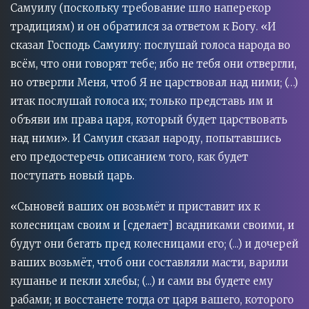
Самуилу (поскольку требование шло наперекор
традициям) и он обратился за ответом к Богу. «И
сказал Господь Самуилу: послушай голоса народа во
всём, что они говорят тебе; ибо не тебя они отвергли,
но отвергли Меня, чтоб Я не царствовал над ними; (…)
итак послушай голоса их; только представь им и
объяви им права царя, который будет царствовать
над ними». И Самуил сказал народу, попытавшись
его предостеречь описанием того, как будет
поступать новый царь.
«Сыновей ваших он возьмёт и приставит их к
колесницам своим и [сделает] всадниками своими, и
будут они бегать пред колесницами его; (...) и дочерей
ваших возьмёт, чтоб они составляли масти, варили
кушанье и пекли хлебы; (...) и сами вы будете ему
рабами; и восстанете тогда от царя вашего, которого