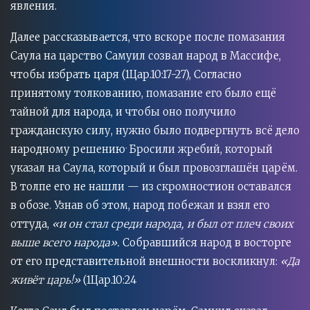
явления.
Далее рассказывается, что вскоре после помазания
Саула на царство Самуил созвал народ в Массифе,
чтобы избрать царя (1Цар.10:17-27), Согласно
принятому толкованию, помазание его было ещё
тайной для народа, и чтобы оно получило
гражданскую силу, нужно было подвергнуть всё дело
.
народному решению
Бросили жребий, который
указал на Саула, который и был провозглашён царём.
В толпе его не нашли — из скромностион оставался
в обозе. Узнав об этом, народ побежал и взял его
оттуда,
«и он стал среди народа, и был от плеч своих
выше всего народа».
Собравшийся народ в восторге
от его представительной внешности воскликнул:
«Да
живёт царь!»
(1Цар.10:24