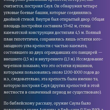
считается, построил Саул. Он обнаружил четыре
угловые боевые башни, которые соединялись
двойной стеной. Внутри был открытый двор. Общая
площадь постройки составила 57×62 м, стены
казематской конструкции достигали 4,5 м. Полный
план гипотетичен, сохранились лишь остатки юго-
западного угла крепости с частью каземата,
состоявшего из двух ограждавших его панцирей —
внешнего (1,5 м) и внутреннего (1,3 м). Исследование
черепков показало, что это остатки кувшинов,
которыми пользовались около 1200-1000 годов до
н.э., следовательно, эта крепость была именно та,
которую построил Саул (других крепостей в этой
местности в означенный период не существовало).
По библейскому рассказу, оружие Саула было
положено в храме Астарты, в Беф-сане (1 Цар.31:10), а