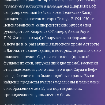
«
голову его воткнули в доме Дагона
(1Цар.10:10) Беф-
сан (современный Бейсан, холм Тель-эль-Хасн)
находится на восток от горы Гелвуя. В 1921-1930 гг.
Пенсильванским Университетским Музеем (под
руководством Кларенса С.Фишера, Алана Роу и
Г. М. Фитцжеральда) обнаружены на формации
X века до н. э. развалины языческого храма Астарты
и Дагона, те самые здания, в которых, вероятно, было
положено оружие Саула и его голова (прочный
фундамент стен, окружавший два храма). Раскопки
эти свидетельствуют о том, что в дни Саула в Беф-
сане действительно были подобные храмы. Были
найдены предметы культа (медальоны и талисманы
с изображением змей), что подтвердило их
принадлежность упомянутым богам.