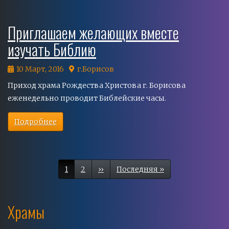
Приглашаем желающих вместе
изучать Библию
10 Март, 2016
г.Борисов
Приход храма Рождества Христова г. Борисова
еженедельно проводит Библейские часы.
Подробнее
Нумерация
страниц
Текущая
1
Page
2
Следующая
››
Последняя
Последняя »
страница
страница
страница
Храмы