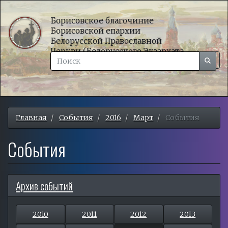
Перейти
к
Борисовское благочиние
Борисовской епархии
основному
Белорусской Православной
содержанию
Церкви (Белорусского Экзархата
Поиск
Московского Патриархата)
Поиск
Togg
Поиск
navig
Главная
События
2016
Март
События
События
Архив событий
2010
2011
2012
2013