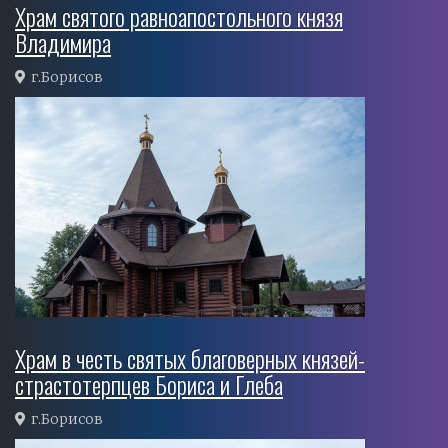
Храм святого равноапостольного князя
Владимира
г.Борисов
Храм в честь святых благоверных князей-
страстотерпцев Бориса и Глеба
г.Борисов