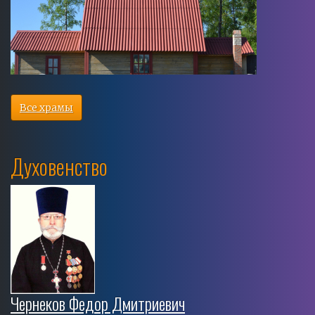
Все храмы
Духовенство
Чернеков Федор Дмитриевич