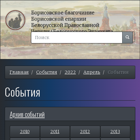
Перейти
к
Борисовское благочиние
Борисовской епархии
основному
Белорусской Православной
содержанию
Церкви (Белорусского Экзархата
Поиск
Московского Патриархата)
Поиск
Togg
Поиск
navig
Главная
События
2022
Апрель
События
События
Архив событий
2010
2011
2012
2013