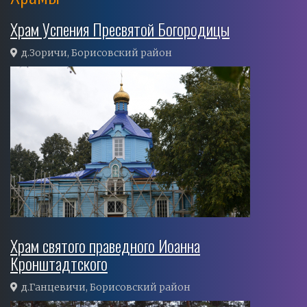
Храм Успения Пресвятой Богородицы
д.Зоричи, Борисовский район
Храм святого праведного Иоанна
Кронштадтского
д.Ганцевичи, Борисовский район