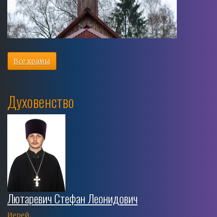
Все храмы
Духовенство
Лютаревич Стефан Леонидович
Иерей,