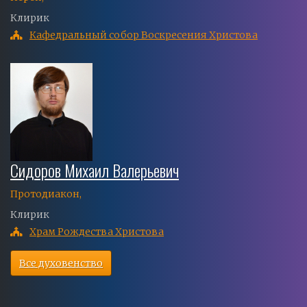
Клирик
Кафедральный собор Воскресения Христова
Сидоров Михаил Валерьевич
Протодиакон,
Клирик
Храм Рождества Христова
Все духовенство