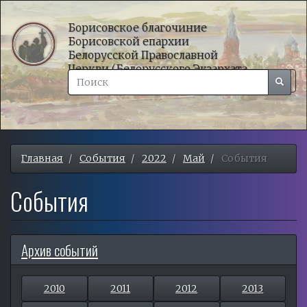
Перейти
к
Борисовское благочиние
Борисовской епархии
основному
Белорусской Православной
содержанию
Церкви (Белорусского Экзархата
Поиск
Московского Патриархата)
Поиск
Togg
Поиск
navig
Главная
События
2022
Май
События
События
Архив событий
2010
2011
2012
2013